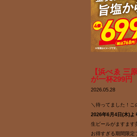
【浜べゑ 三
が一杯299円
2026.05.28
＼待ってました！こ
2026年6月4日(
生ビールがますます
お得すぎる期間限定