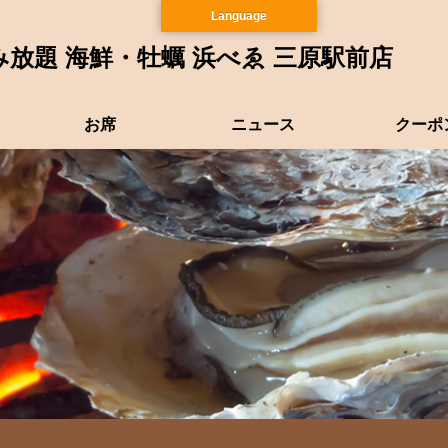
Language
放題 海鮮・牡蠣 浜べゑ 三原駅前店
お席
ニュース
クーポ