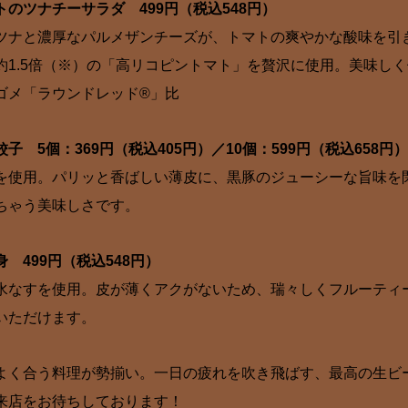
のツナチーサラダ 4
99円（税込548円）
と濃厚なパルメザンチーズが、トマトの爽やかな酸味を引
約1.5倍（※）の「高リコピントマト」を贅沢に使用。美味し
ゴメ「ラウンドレッド®」比
 5個：369円（税込405円）／10個
：599円（税込658円）
用。パリッと香ばしい薄皮に、黒豚のジューシーな旨味を
ちゃう美味しさです。
身
499円（税込548円）
すを使用。皮が薄くアクがないため、瑞々しくフルーティ
いただけます。
よく合う料理が勢揃い。一日の疲れを吹き飛ばす、最高の生ビ
来店をお待ちしております！