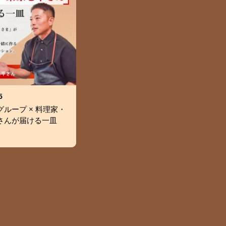
5
ループ × 料理家・
さんが届ける一皿