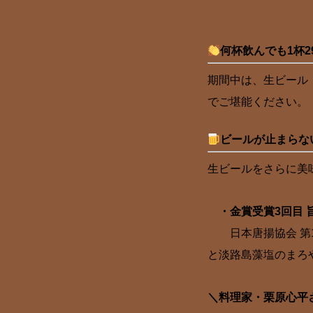
何杯飲んでも1杯2
期間中は、生ビール
でご堪能ください。
ビールが止まらな
生ビールをさらに美
・金賞受賞3回目 旨
日本唐揚協会 第1
と淡路島藻塩のまろ
＼料理家・栗原心平さ