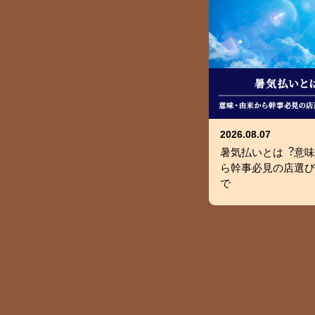
2026.08.07
暑気払いとは︖意味
ら幹事必⾒の店選び
で