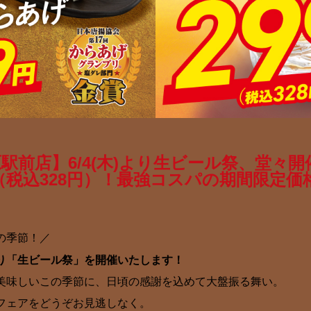
原駅前店】6/4(木)より生ビール祭、堂々
（税込328円）！最強コスパの期間限定価
の季節！／
木)より「生ビール祭」を開催いたします！
美味しいこの季節に、日頃の感謝を込めて大盤振る舞い。
フェアをどうぞお見逃しなく。