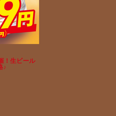
開催！生ビール
格♪