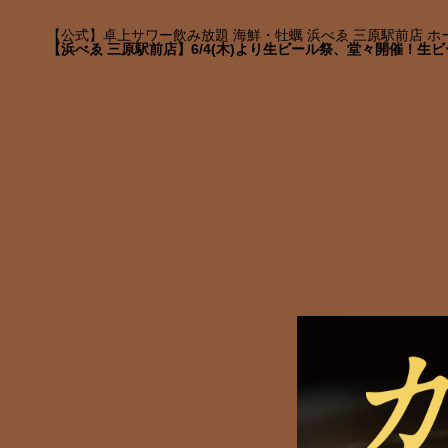
【公式】卓上サワー飲み放題 海鮮・牡蠣 浜べゑ 三原駅前店 ホ
【浜べゑ 三原駅前店】6/4(木)より生ビール祭、堂々開催！生ビ