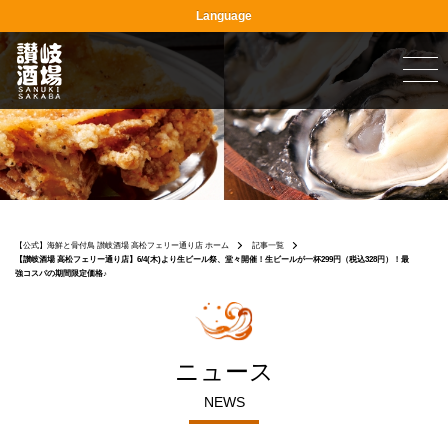
Language
【公式】海鮮と骨付鳥 讃岐酒場 高松フェリー通り店 ホーム
記事一覧
【讃岐酒場 高松フェリー通り店】6/4(木)より生ビール祭、堂々開催！生ビールが一杯299円（税込328円）！最
強コスパの期間限定価格♪
ニュース
NEWS