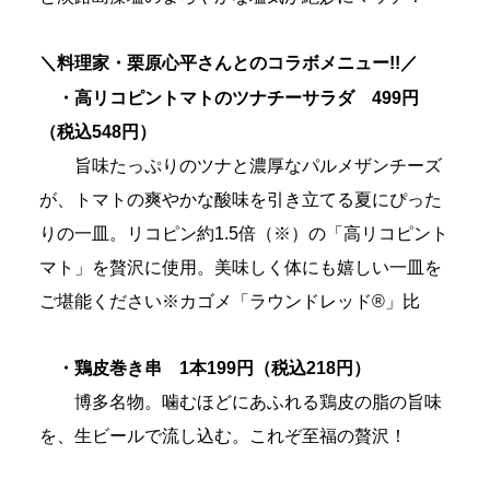
＼料理家・栗原心平さんとのコラボメニュー!!／
・高リコピントマトのツナチーサラダ 4
99円
（税込548円）
旨味たっぷりのツナと濃厚なパルメザンチーズ
が、トマトの爽やかな酸味を引き立てる夏にぴった
りの一皿。リコピン約1.5倍（※）の「高リコピント
マト」を贅沢に使用。美味しく体にも嬉しい一皿を
ご堪能ください※カゴメ「ラウンドレッド®」比
・鶏皮巻き串 1本199円（税込218円）
博多名物。噛むほどにあふれる鶏皮の脂の旨味
を、生ビールで流し込む。これぞ至福の贅沢！